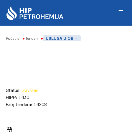
Skip to content
Početna
Tenderi
USLUGA U OBLASTI GEOTEHNIČKIH RADOVA ZA POTREBE IZGRADNJE SOLARNE FOTONAPONSKE ELEKTRANE NA LOKACIJI FSK ELEMIR
Status:
Završen
HIPP:
1430
Broj tendera:
14208