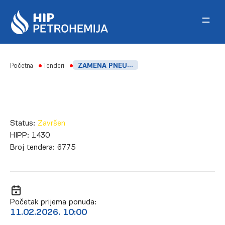
Skip to content
Početna
Tenderi
ZAMENA PNEUMATSKIH PISAČA DIGITALNIM REKORDERIMA
Status:
Završen
HIPP:
1430
Broj tendera:
6775
Početak prijema ponuda:
11.02.2026. 10:00