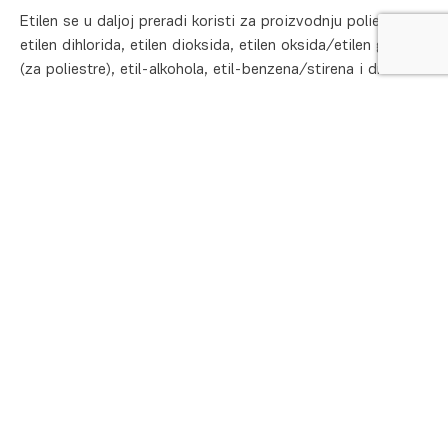
Etilen se u daljoj preradi koristi za proizvodnju polietilena,
etilen dihlorida, etilen dioksida, etilen oksida/etilen glikola
(za poliestre), etil-alkohola, etil-benzena/stirena i dr.
Specificirane vrednosti
Dokumenti
Prodaja
Tehnička podrška
Brend :
HIP Petrohemija
Etilen :
min 99,9 %
Grupa proizvoda :
Olefini i aromati
Inerti (CH4, C2H6, N2) :
max 0,1 %