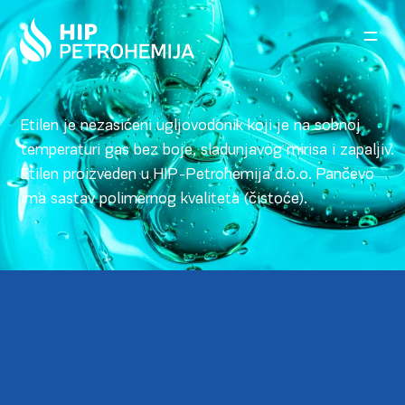
Skip to content
Etilen je nezasićeni ugljovodonik koji je na sobnoj
temperaturi gas bez boje, sladunjavog mirisa i zapaljiv.
Etilen proizveden u HIP-Petrohemija d.o.o. Pančevo
ima sastav polimernog kvaliteta (čistoće).