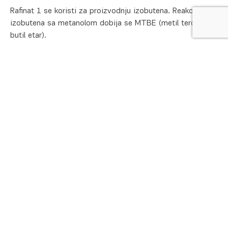
Rafinat 1 se koristi za proizvodnju izobutena. Reakcijom
izobutena sa metanolom dobija se MTBE (metil tercijarni
butil etar).
Speficirane vrednosti
Dokumenti
Prodaja
Tehnička podrška
Brend :
HIP Petrohemija
C3 sadržaj ugljovodonika :
max 1 % (m/m)
Grupa proizvoda :
Olefini i aromatični sastojci
Ukupan sadržaj butana :
3-12 % (m/m)