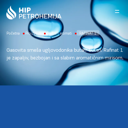
Skip to content
Početna
Proizvodi
Olefini i aromati
RAFINAT 1
Gasovita smeša ugljovodonika butan-buten. Rafinat 1
je zapaljiv, bezbojan i sa slabim aromatičnim mirisom.