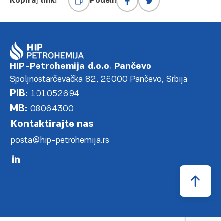
Kopiraj link:
Podeli:
HIP-Petrohemija d.o.o. Pančevo
Spoljnostarčevačka 82, 26000 Pančevo, Srbija
PIB:
101052694
MB:
08064300
Kontaktirajte nas
posta@hip-petrohemija.rs