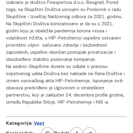
izabrano je društvo Finexpertiza d.o.o. Beograd. Pored
toga, na Skupštini Društva usvojeni su Poslovnik o radu
Skupštine i Izveštaj Nadzornog odbora za 2021. godinu.
Na Skupštini Društva konstatovano je da su u 2021.
godini koju je obeležila pandemija korona virusa i
volatilnost tržišta, u HIP-Petrohemiji uspešno ostvareni
prioritetni ciljevi sačuvano zdravlje i bezbednost
zaposlenih, uspešno okončan postupak privatizacije i
obezbeđeno stabilno poslovanje kompanije.
Na sednici Skupštine donete su odluke o prenosu
sopstvenog udela Društva bez naknade na člana Društva i
izmeni osnivačkog akta HIP-Petrohemije. Ispunjenje ovih
obaveza predviđeno je Ugovorom o strateškom
partnerstvu, koji je zaključen 24. decembra prošle godine,
između Republike Srbije, HIP-Petrohemije i NIS-a.
Kategorija:
Vest