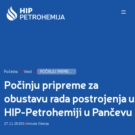
Skip to content
Početna
Vesti
POČINJU PRIPREME ZA OBUSTAVU RADA POSTROJENJA U HIP-PETROHEMIJI U PANČEVU
Počinju pripreme za
obustavu rada postrojenja u
HIP-Petrohemiji u Pančevu
27.11.2025
5 minuta čitanja