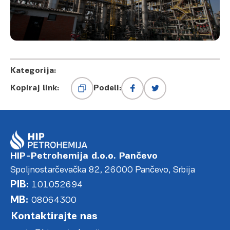
Kategorija:
Kopiraj link:
Podeli:
HIP-Petrohemija d.o.o. Pančevo
Spoljnostarčevačka 82, 26000 Pančevo, Srbija
PIB:
101052694
MB:
08064300
Kontaktirajte nas