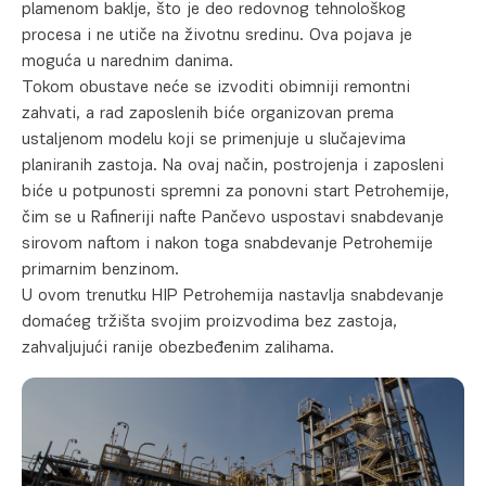
plamenom baklje, što je deo redovnog tehnološkog
procesa i ne utiče na životnu sredinu. Ova pojava je
moguća u narednim danima.
Tokom obustave neće se izvoditi obimniji remontni
zahvati, a rad zaposlenih biće organizovan prema
ustaljenom modelu koji se primenjuje u slučajevima
planiranih zastoja. Na ovaj način, postrojenja i zaposleni
biće u potpunosti spremni za ponovni start Petrohemije,
čim se u Rafineriji nafte Pančevo uspostavi snabdevanje
sirovom naftom i nakon toga snabdevanje Petrohemije
primarnim benzinom.
U ovom trenutku HIP Petrohemija nastavlja snabdevanje
domaćeg tržišta svojim proizvodima bez zastoja,
zahvaljujući ranije obezbeđenim zalihama.