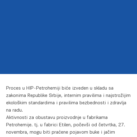
Proces u HIP-Petrohemiji biće izveden u skladu sa
zakonima Republike Srbije, internim pravilima i najstrožijim
ekološkim standardima i pravilima bezbednosti i zdravlja
na radu.
Aktivnosti za obustavu proizvodnje u fabrikama
Petrohemije. tj. u fabrici Etilen, počevši od četvrtka, 27.
novembra, mogu biti praćene pojavom buke i jačim