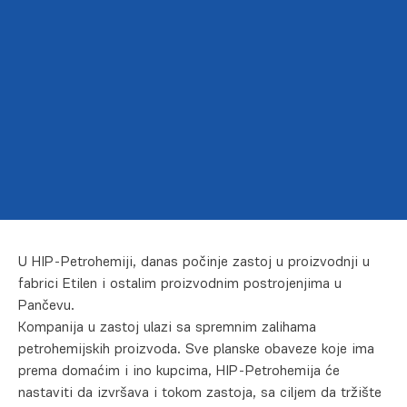
U HIP-Petrohemiji, danas počinje zastoj u proizvodnji u
fabrici Etilen i ostalim proizvodnim postrojenjima u
Pančevu.
Kompanija u zastoj ulazi sa spremnim zalihama
petrohemijskih proizvoda. Sve planske obaveze koje ima
prema domaćim i ino kupcima, HIP-Petrohemija će
nastaviti da izvršava i tokom zastoja, sa ciljem da tržište