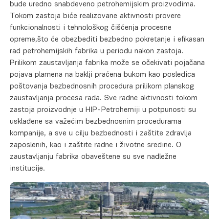
bude uredno snabdeveno petrohemijskim proizvodima.
Tokom zastoja biće realizovane aktivnosti provere
funkcionalnosti i tehnološkog čišćenja procesne
opreme,što će obezbediti bezbedno pokretanje i efikasan
rad petrohemijskih fabrika u periodu nakon zastoja.
Prilikom zaustavljanja fabrika može se očekivati pojačana
pojava plamena na baklji praćena bukom kao posledica
poštovanja bezbednosnih procedura prilikom planskog
zaustavljanja procesa rada. Sve radne aktivnosti tokom
zastoja proizvodnje u HIP-Petrohemiji u potpunosti su
usklađene sa važećim bezbednosnim procedurama
kompanije, a sve u cilju bezbednosti i zaštite zdravlja
zaposlenih, kao i zaštite radne i životne sredine. O
zaustavljanju fabrika obaveštene su sve nadležne
institucije.